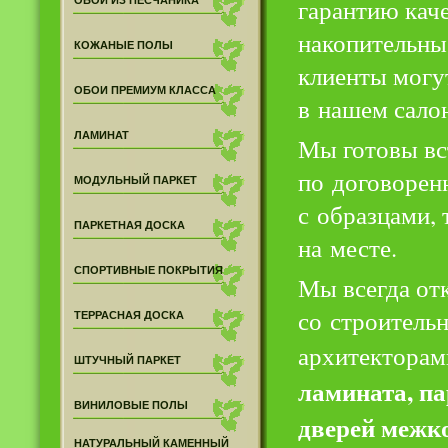
гарантию каче
ОБОИ ИЗ ПЕСЧАНИКА
накопительны
КОЖАНЫЕ ПОЛЫ
клиенты могу
ОБОИ ПРЕМИУМ КЛАССА
в нашем сало
ЛАМИНАТ
Мы готовы вс
по договорен
МОДУЛЬНЫЙ ПАРКЕТ
с образцами,
ПАРКЕТНАЯ ДОСКА
на месте.
СПОРТИВНЫЕ ПОКРЫТИЯ
Мы всегда от
со строитель
ТЕРРАСНАЯ ДОСКА
архитекторам
ШТУЧНЫЙ ПАРКЕТ
ламината, па
ВИНИЛОВЫЕ ПОЛЫ
дверей межк
НАТУРАЛЬНЫЙ КАМЕННЫЙ