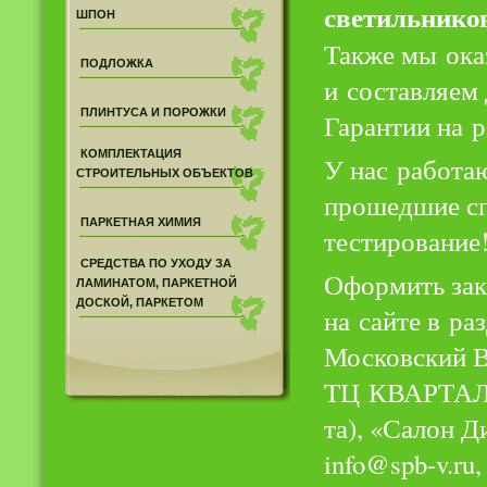
светильников
ШПОН
Также мы ока
ПОДЛОЖКА
и составляем
ПЛИНТУСА И ПОРОЖКИ
Гарантии на р
КОМПЛЕКТАЦИЯ
У нас работа
СТРОИТЕЛЬНЫХ ОБЪЕКТОВ
прошедшие сп
ПАРКЕТНАЯ ХИМИЯ
тестирование
СРЕДСТВА ПО УХОДУ ЗА
Оформить зак
ЛАМИНАТОМ, ПАРКЕТНОЙ
ДОСКОЙ, ПАРКЕТОМ
на сайте в ра
Московский Во
ТЦ КВАРТА
та),
«
Салон Ди
info@spb-v.ru