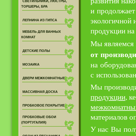
развития нак
СВЕТИЛЬНИКИ, ЛЮСТРЫ,
ТОРШЕРЫ, БРА
и продолжает 
экологичной 
ЛЕПНИНА ИЗ ГИПСА
продукции на
МЕБЕЛЬ ДЛЯ ВАННЫХ
КОМНАТ
Мы являемся
от производ
ДЕТСКИЕ ПОЛЫ
на оборудова
МОЗАИКА
с использова
ДВЕРИ МЕЖКОМНАТНЫЕ
Мы производ
МАССИВНАЯ ДОСКА
продукции
, к
межкомнатны
ПРОБКОВОЕ ПОКРЫТИЕ
материалов о
ПРОБКОВЫЕ ОБОИ
(ПОРТУГАЛИЯ)
У нас Вы пол